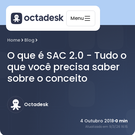
Menu
Octadesk
Home
Blog
Online agora
O que é SAC 2.0 - Tudo o
que você precisa saber
sobre o conceito
Octadesk
4 Outubro 2018
0
min
Atualizado em
9/3/26 16:15