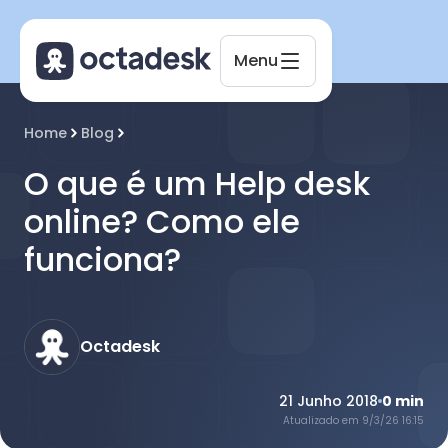
Menu
Octadesk
Home
Blog
Online agora
O que é um Help desk
online? Como ele
funciona?
Octadesk
21 Junho 2018
0
min
Atualizado em
9/3/26 16:15