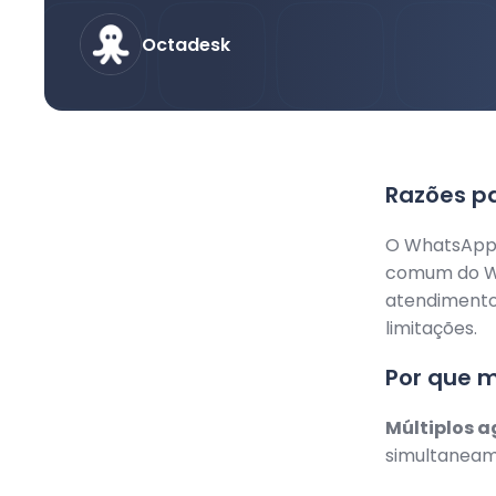
Octadesk
Razões pa
O WhatsApp 
comum do Wh
atendimento
limitações.
Por que m
Múltiplos a
simultaneam