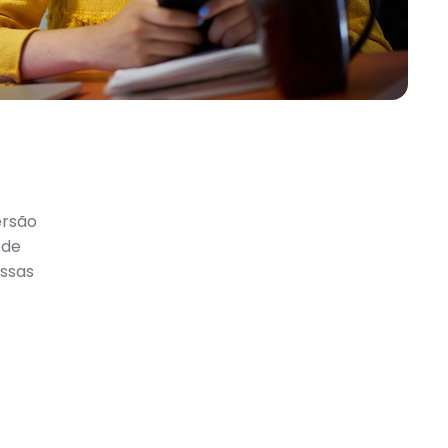
ersão
 de
essas