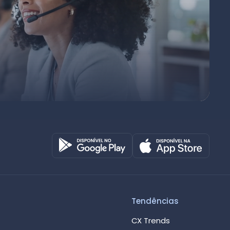
Octadesk
Online agora
Tendências
CX Trends