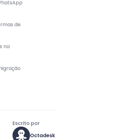
 WhatsApp
ormas de
s na
 migração
Escrito por
Octadesk