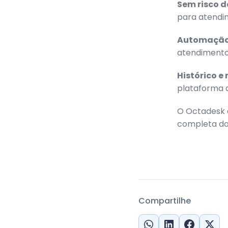
Sem risco 
para atendi
Automação
atendimento
Histórico e
plataforma 
O Octadesk é
completa do
Compartilhe