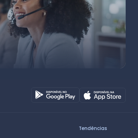
Octadesk
Online agora
Tendências