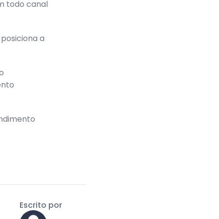
m todo canal
 posiciona a
o
ento
endimento
Escrito por