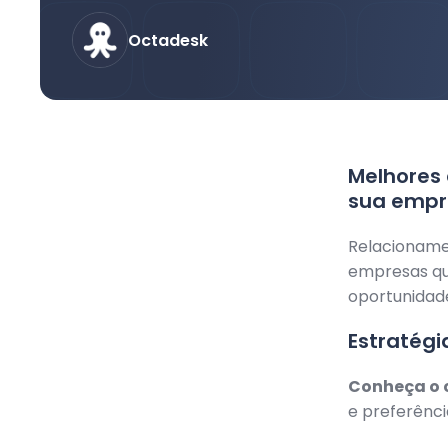
Octadesk
Melhores 
sua empr
Relacioname
empresas qu
oportunidade
Estratég
Conheça o c
e preferênci