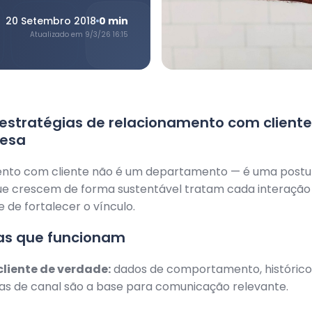
20 Setembro 2018
0
min
Atualizado em
9/3/26 16:15
estratégias de relacionamento com client
esa
nto com cliente não é um departamento — é uma postur
e crescem de forma sustentável tratam cada interaçã
 de fortalecer o vínculo.
ias que funcionam
liente de verdade:
dados de comportamento, históric
as de canal são a base para comunicação relevante.