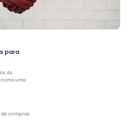
es para
a. As
o como uma
o de compras