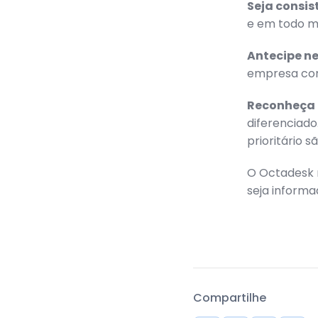
Seja consis
e em todo m
Antecipe n
empresa com
Reconheça 
diferenciado
prioritário 
O Octadesk 
seja informa
Compartilhe