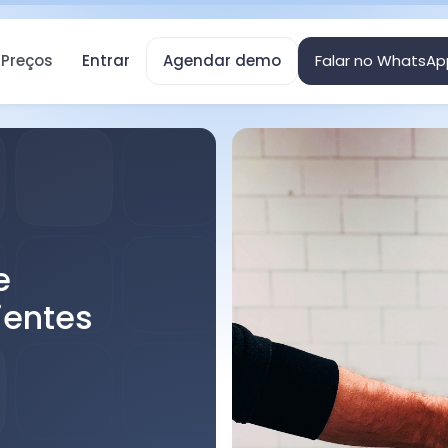
Preços
Entrar
Agendar demo
Falar no WhatsAp
e
ientes