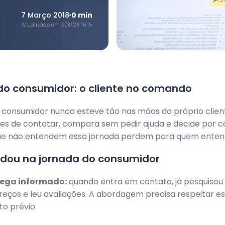
7 Março 2018
0
min
Atualizado em
9/3/26 16:15
do consumidor: o cliente no comando
 consumidor nunca esteve tão nas mãos do próprio client
es de contatar, compara sem pedir ajuda e decide por c
e não entendem essa jornada perdem para quem enten
dou na jornada do consumidor
hega informado:
quando entra em contato, já pesquisou 
ços e leu avaliações. A abordagem precisa respeitar e
o prévio.