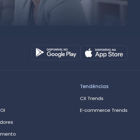
Octadesk
Online agora
Tendências
CX Trends
OI
E-commerce Trends
edores
imento