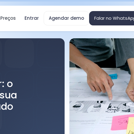
Preços
Entrar
Agendar demo
Falar no WhatsAp
: o
 sua
ado