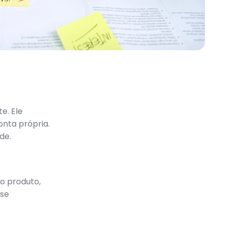
e. Ele
onta própria.
de.
o produto,
sse