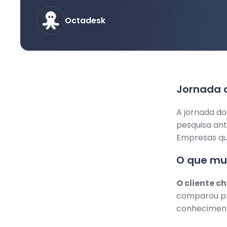
Octadesk
Jornada 
A jornada do
pesquisa ant
Empresas qu
O que mu
O cliente c
comparou pre
conheciment