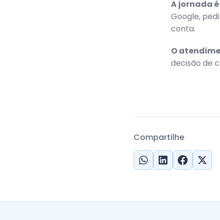
A jornada é
Google, ped
conta.
O atendimen
decisão de c
Compartilhe