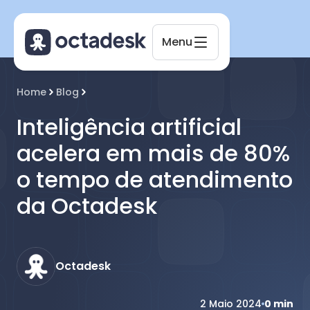
Menu
Octadesk
Home
Blog
Online agora
Inteligência artificial
acelera em mais de 80%
o tempo de atendimento
da Octadesk
Octadesk
2 Maio 2024
0
min