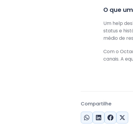
O que um 
Um help des
status e his
médio de res
Com o Octad
canais. A eq
Compartilhe