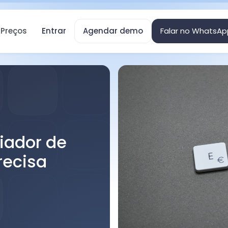
Preços
Entrar
Agendar demo
Falar no WhatsAp
iador de
recisa