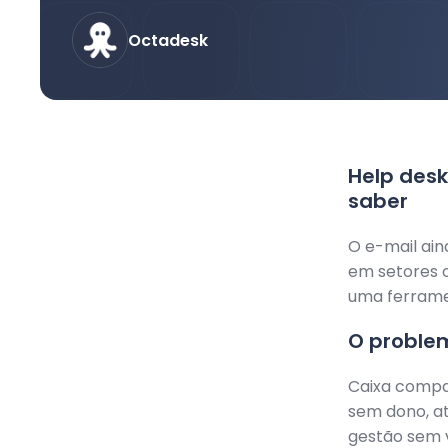
Octadesk
Help desk
saber
O e-mail ai
em setores 
uma ferrame
O proble
Caixa compar
sem dono, a
gestão sem vi