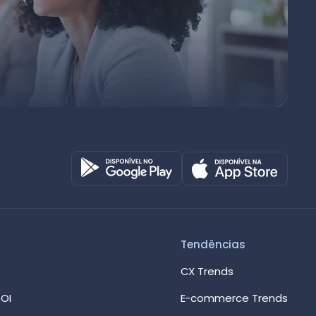
Octadesk
Online agora
Tendências
CX Trends
OI
E-commerce Trends