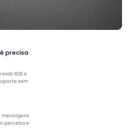
ê precisa
resas B2B e
 suporte sem
s, mensagens
ém perceba e