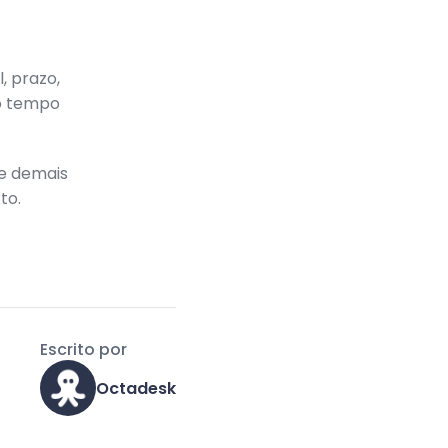
, prazo,
 o tempo
e demais
to.
Escrito por
Octadesk