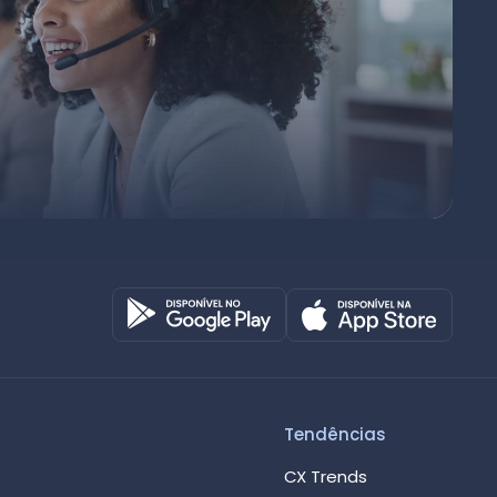
Octadesk
Online agora
Tendências
CX Trends