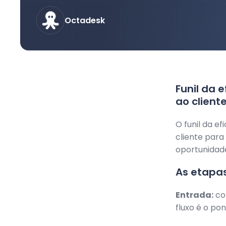
Octadesk
Funil da 
ao client
O funil da e
cliente para
oportunidade
As etapas
Entrada:
co
fluxo é o po