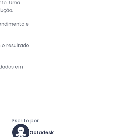
ento. Uma
lução.
endimento e
 o resultado
 dados em
Escrito por
Octadesk