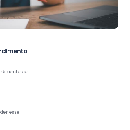
endimento
endimento ao
der esse