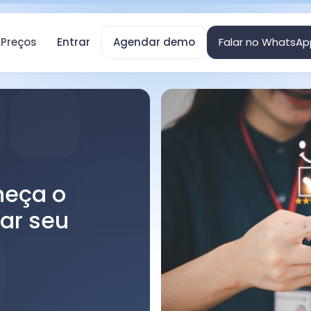
Preços
Entrar
Agendar demo
Falar no WhatsAp
nheça o
ar seu