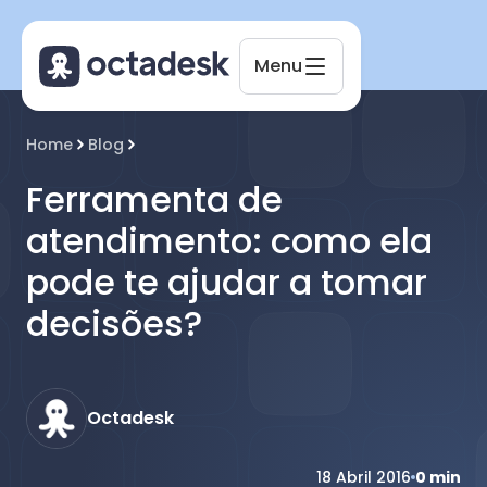
Menu
Octadesk
Home
Blog
Online agora
Ferramenta de
atendimento: como ela
pode te ajudar a tomar
decisões?
Octadesk
18 Abril 2016
0
min