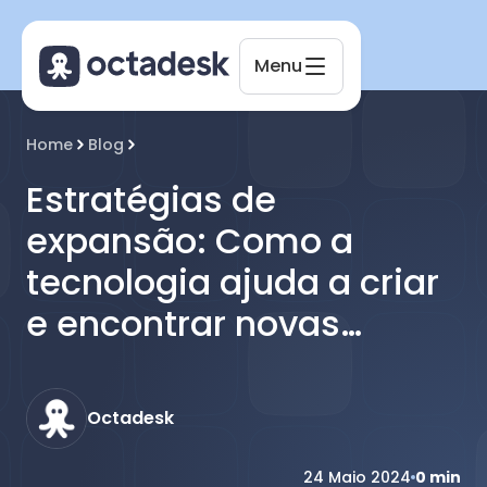
Menu
Octadesk
Home
Blog
Online agora
Estratégias de
expansão: Como a
tecnologia ajuda a criar
e encontrar novas
oportunidades de
crescimento
Octadesk
24 Maio 2024
0
min