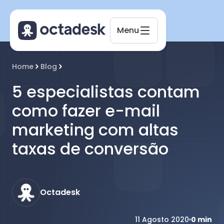
Menu
Home
Blog
Octadesk
Online agora
5 especialistas contam
como fazer e-mail
marketing com altas
taxas de conversão
Octadesk
11 Agosto 2020
0
min