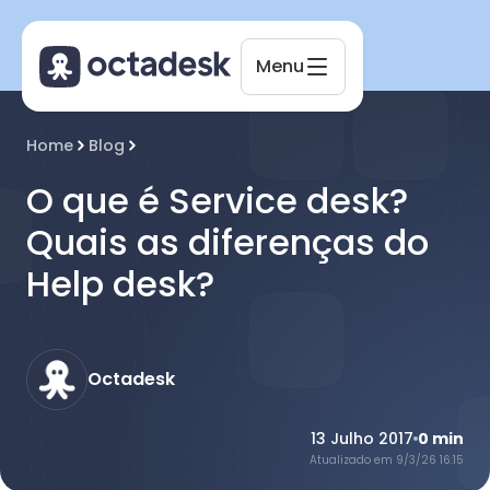
Menu
Octadesk
Home
Blog
Online agora
O que é Service desk?
Quais as diferenças do
Help desk?
Octadesk
13 Julho 2017
0
min
Atualizado em
9/3/26 16:15