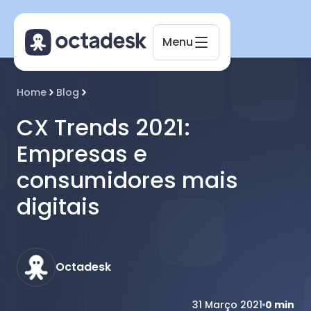
Menu
Octadesk
Home
Blog
Online agora
CX Trends 2021:
Empresas e
consumidores mais
digitais
Octadesk
31 Março 2021
0
min