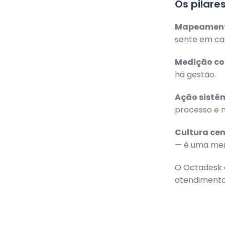
Os pilare
Mapeament
sente em ca
Medição co
há gestão.
Ação sistê
processo e 
Cultura cen
— é uma men
O Octadesk 
atendimento,