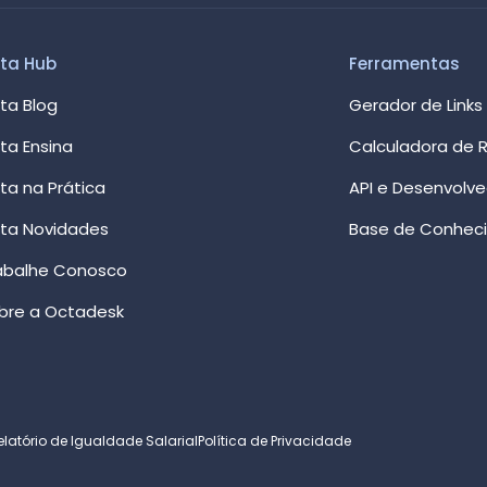
ta Hub
Ferramentas
ta Blog
Gerador de Links
ta Ensina
Calculadora de R
ta na Prática
API e Desenvolv
ta Novidades
Base de Conhec
abalhe Conosco
bre a Octadesk
elatório de Igualdade Salarial
Política de Privacidade