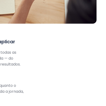
plicar
 todas as
da — do
resultados.
nquanto o
a a jornada,