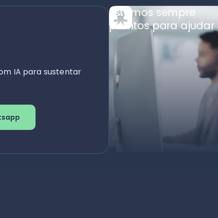
Estamos sempre
prontos para ajudar 
om IA para sustentar
tsapp