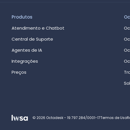
Produtos
Oc
Atendimento e Chatbot
Oc
Central de Suporte
Oc
Agentes de IA
Oc
Integrações
Oc
Preços
Tr
So
© 2026 Octadesk - 19.797.284/0001-17
Termos de Uso
R