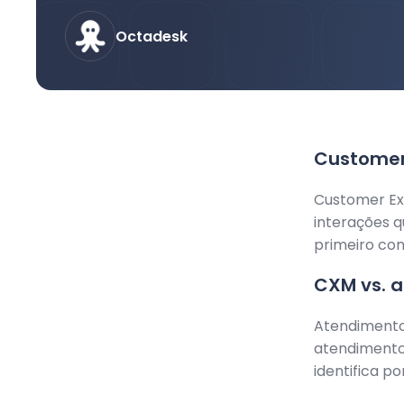
Octadesk
Customer
Customer Ex
interações 
primeiro con
CXM vs. a
Atendimento 
atendimento
identifica po