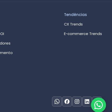
Tendências
CX Trends
OI
E-commerce Trends
edores
imento