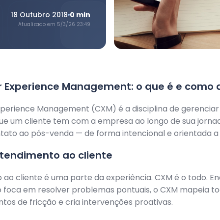
18 Outubro 2018
0
min
Atualizado em
5/3/26 23:49
 Experience Management: o que é e como a
perience Management (CXM) é a disciplina de gerenciar
que um cliente tem com a empresa ao longo de sua jorna
tato ao pós-venda — de forma intencional e orientada a 
tendimento ao cliente
ao cliente é uma parte da experiência. CXM é o todo. E
 foca em resolver problemas pontuais, o CXM mapeia tod
ntos de fricção e cria intervenções proativas.