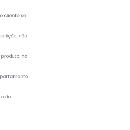
 cliente se
medição, não
 produto, no
epartamento
as de