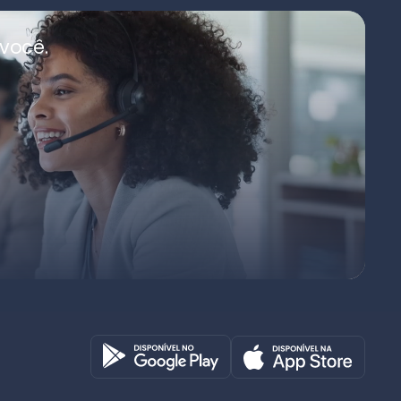
você.
Octadesk
Online agora