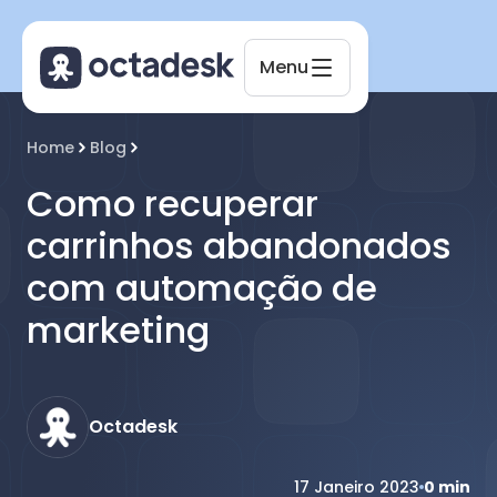
Menu
Octadesk
Home
Blog
Online agora
Como recuperar
carrinhos abandonados
com automação de
marketing
Octadesk
17 Janeiro 2023
0
min