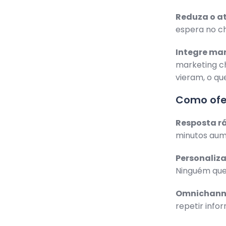
Reduza o at
espera no c
Integre ma
marketing c
vieram, o qu
Como ofe
Resposta r
minutos aum
Personaliz
Ninguém que
Omnichanne
repetir info