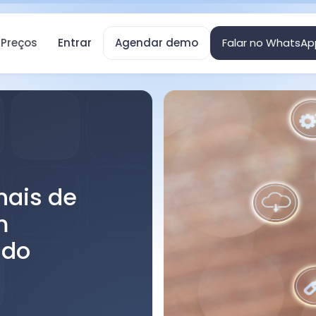
Preços
Entrar
Agendar demo
Falar no WhatsAp
nais de
m
ado