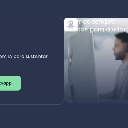
Estamos sempre
prontos para ajudar 
om IA para sustentar
tsapp