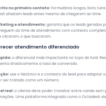
rito no primeiro contato:
formulários longos, bots ruins 
hat afastam leads antes mesmo de chegarem ao time.
rketing e atendimento:
garanta que os leads gerados p
heguem ao time de atendimento com contexto complet
e clicaram, o que buscaram.
recer atendimento diferenciado
ápida:
o diferencial mais impactante no topo do funil. R
enta drasticamente a taxa de conversão.
ação:
use o histórico e o contexto do lead para adaptar
r ser tratado como um número.
l real:
o cliente deve poder transitar entre canais sem 
rmações. Uma plataforma integrada como o Octadesk viabi