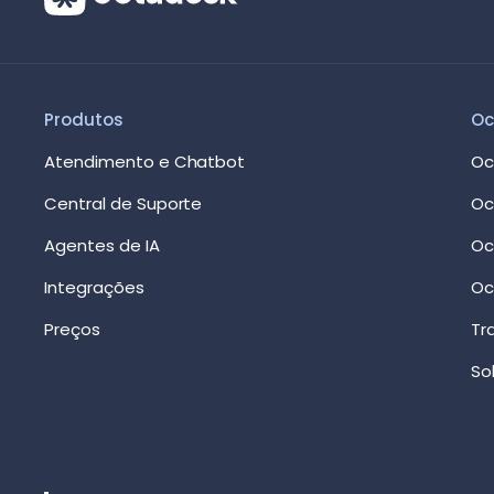
Produtos
Oc
Atendimento e Chatbot
Oc
Central de Suporte
Oc
Agentes de IA
Oc
Integrações
Oc
Preços
Tr
So