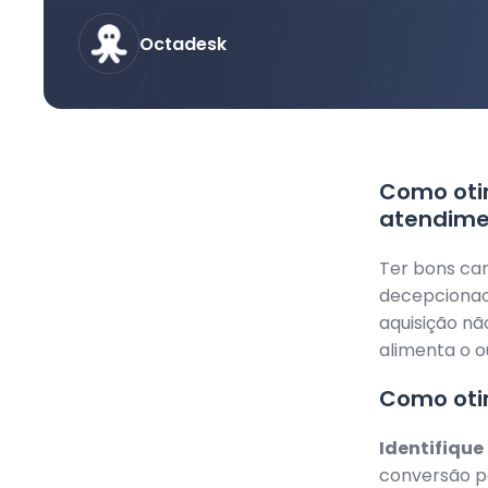
Octadesk
Como otim
atendime
Ter bons can
decepcionaos
aquisição nã
alimenta o o
Como otim
Identifique
conversão po