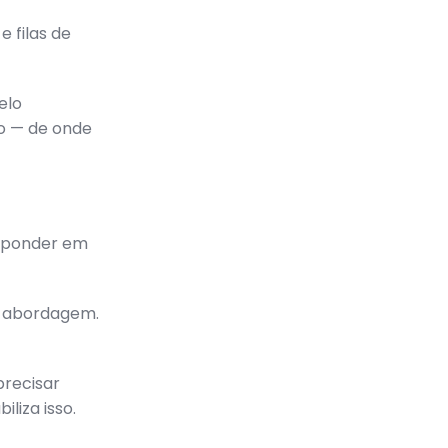
e filas de
elo
o — de onde
esponder em
 a abordagem.
precisar
liza isso.