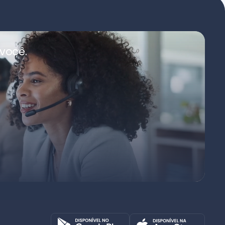
você.
Octadesk