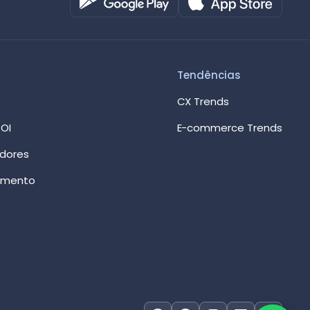
Online agora
Tendências
CX Trends
OI
E-commerce Trends
edores
imento