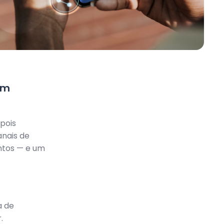
um
pois
anais de
untos — e um
a de
.