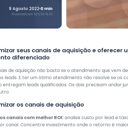
9 Agosto 2022
0
min
Atualizado em
5/3/26 16:23
izar seus canais de aquisição e oferecer 
nto diferenciado
ais de aquisição não basta se o atendimento que vem de
 leads. E ter um ótimo atendimento não resolve se os c
o entregam leads qualificados. Os dois precisam andar j
utro.
izar os canais de aquisição
 os canais com melhor ROI:
analise custo por lead e tax
r canal. Concentre investimento onde o retorno é maior