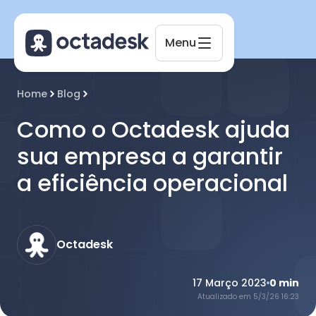
Menu
Octadesk
Home
Blog
Online agora
Como o Octadesk ajuda
sua empresa a garantir
a eficiência operacional
Octadesk
17 Março 2023
0
min
Atualizado em
5/3/26 16:23