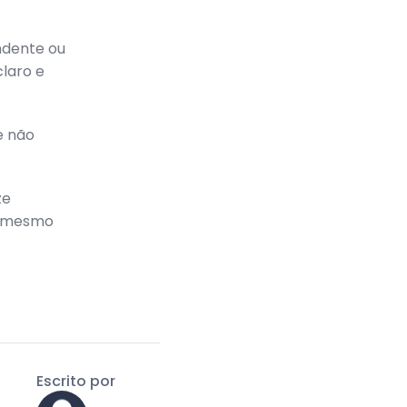
endente ou
claro e
e não
ze
o mesmo
Escrito por