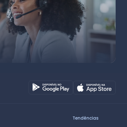
Octadesk
Online agora
Tendências