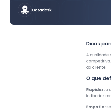
Octadesk
Dicas pa
A qualidade 
competitiva.
do cliente.
O que de
Rapidez:
o c
indicador mai
Empatia:
se