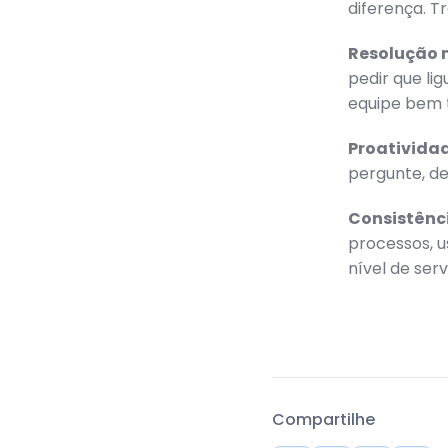
diferença. T
Resolução n
pedir que lig
equipe bem 
Proatividad
pergunte, de
Consistênc
processos, 
nível de serv
Compartilhe