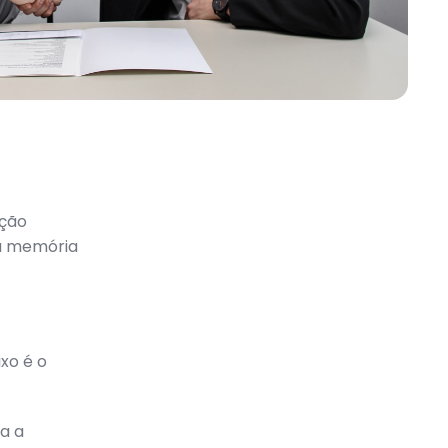
ação
na memória
xo é o
a a