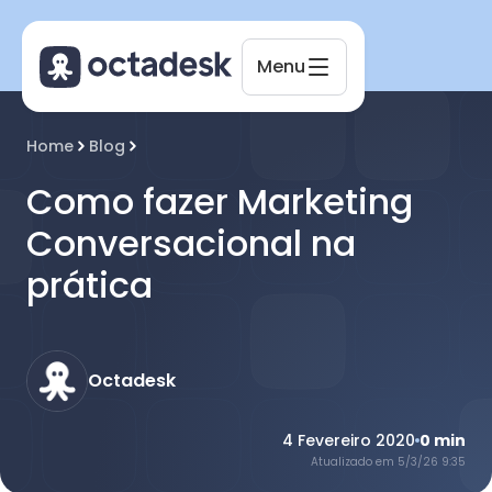
Menu
Octadesk
Home
Blog
Online agora
Como fazer Marketing
Conversacional na
prática
Octadesk
4 Fevereiro 2020
0
min
Atualizado em
5/3/26 9:35