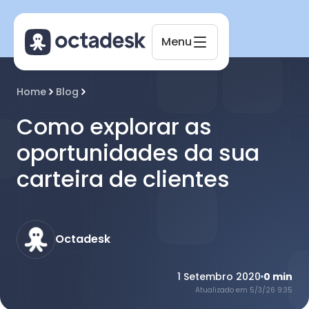
Menu
Octadesk
Home
Blog
Online agora
Como explorar as
oportunidades da sua
carteira de clientes
Octadesk
1 Setembro 2020
0
min
Atualizado em
5/3/26 9:35