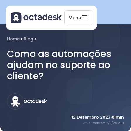
Menu
Octadesk
Home
Blog
Online agora
Como as automações
ajudam no suporte ao
cliente?
Octadesk
12 Dezembro 2023
0
min
Atualizado em
4/3/26 23:11