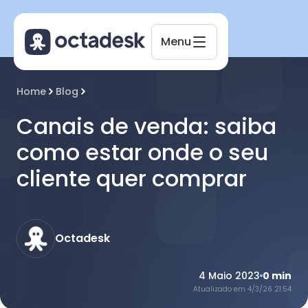
Menu
Octadesk
Home
Blog
Online agora
Canais de venda: saiba
como estar onde o seu
cliente quer comprar
Octadesk
4 Maio 2023
0
min
Atualizado em
4/3/26 21:54