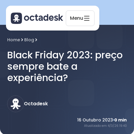
Menu
Octadesk
Home
Blog
Online agora
Black Friday 2023: preço
sempre bate a
experiência?
Octadesk
16 Outubro 2023
0
min
Atualizado em
4/3/26 19:40