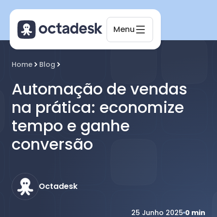
Menu
Home
Blog
Octadesk
Online agora
Automação de vendas
na prática: economize
tempo e ganhe
conversão
Octadesk
25 Junho 2025
0
min