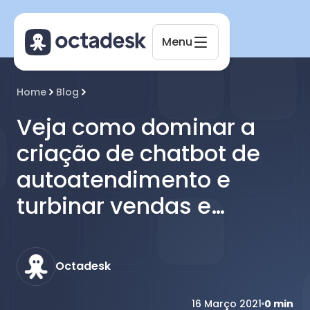
Menu
Octadesk
Home
Blog
Online agora
Veja como dominar a
criação de chatbot de
autoatendimento e
turbinar vendas e
suporte
Octadesk
16 Março 2021
0
min