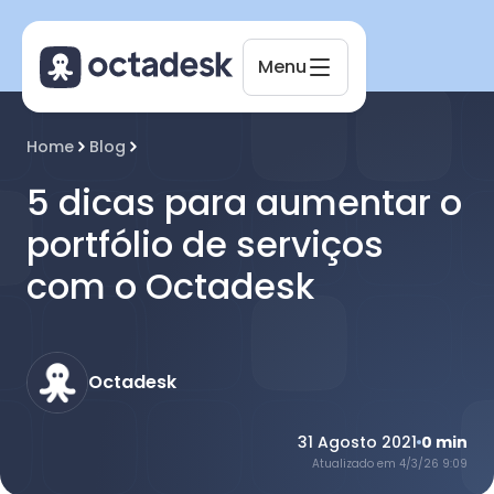
Menu
Home
Blog
Octadesk
Online agora
5 dicas para aumentar o
portfólio de serviços
com o Octadesk
Octadesk
31 Agosto 2021
0
min
Atualizado em
4/3/26 9:09