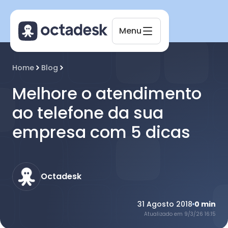
Menu
Octadesk
Home
Blog
Online agora
Melhore o atendimento
ao telefone da sua
empresa com 5 dicas
Octadesk
31 Agosto 2018
0
min
Atualizado em
9/3/26 16:15