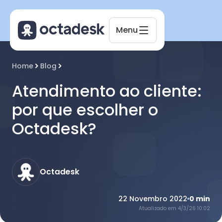
Menu
Home
Blog
Octadesk
Online agora
Atendimento ao cliente:
por que escolher o
Octadesk?
Octadesk
22 Novembro 2022
0
min
Atualizado em
4/3/26 10:02