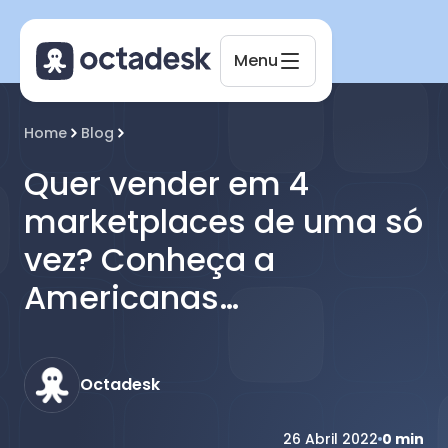
Menu
Octadesk
Home
Blog
Online agora
Quer vender em 4
marketplaces de uma só
vez? Conheça a
Americanas
Marketplace
Octadesk
26 Abril 2022
0
min