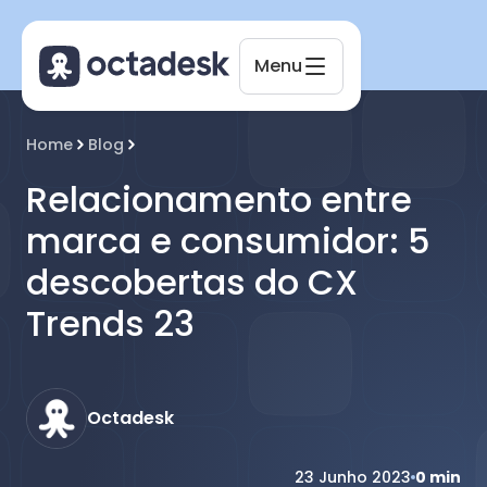
Menu
Octadesk
Home
Blog
Online agora
Relacionamento entre
marca e consumidor: 5
descobertas do CX
Trends 23
Octadesk
23 Junho 2023
0
min