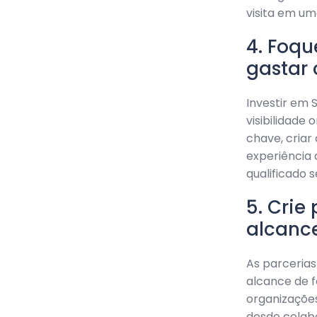
visita em u
4. Foq
gastar
Investir em 
visibilidade
chave, criar
experiência 
qualificado
5. Crie
alcanc
As parceria
alcance de f
organizaçõe
desde colab