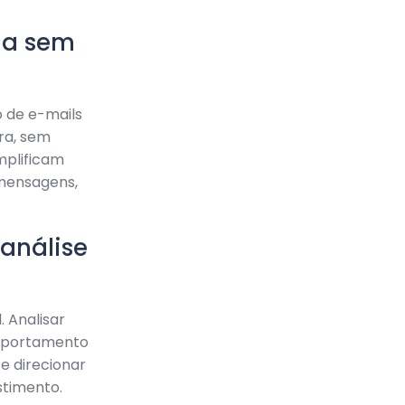
ia sem
 de e-mails
ra, sem
mplificam
 mensagens,
análise
 Analisar
omportamento
 e direcionar
stimento.