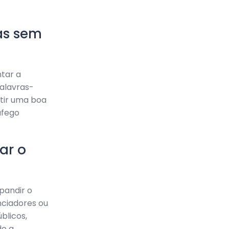
as sem
ntar a
palavras-
ntir uma boa
áfego
ar o
pandir o
nciadores ou
blicos,
do a