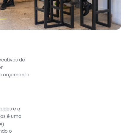
cutivos de
er
 o orçamento
tados e a
tos é uma
ng
ndo o