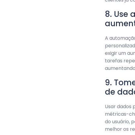
8. Use
aument
A automação
personaliza
exigir um au
tarefas rep
aumentando a
9. Tome
de dad
Usar dados p
métricas-ch
do usuário, 
melhor os re