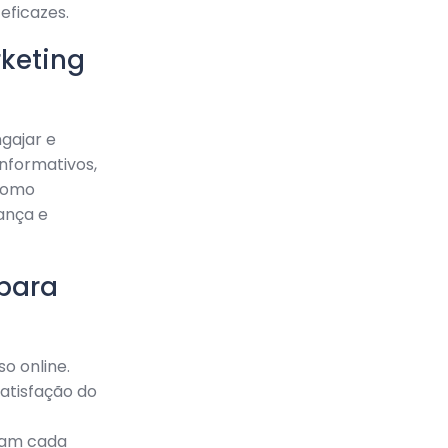
eficazes.
rketing
gajar e
informativos,
 como
ança e
 para
o online.
satisfação do
mam cada