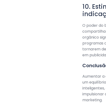
10. Est
indica
O poder do b
compartilha
orgânico sig
programas d
tornarem de
em publicida
Conclusã
Aumentar a 
um equilíbri
inteligentes
impulsionar
marketing.