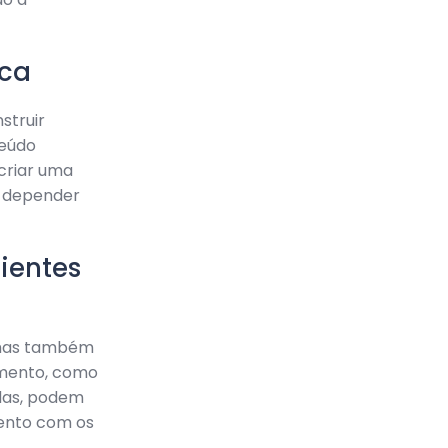
ica
struir
teúdo
 criar uma
m depender
lientes
 mas também
jamento, como
adas, podem
ento com os