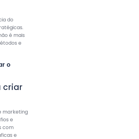
cia do
ratégicas.
não é mais
métodos e
r o
 criar
de marketing
fios e
s com
ficas e