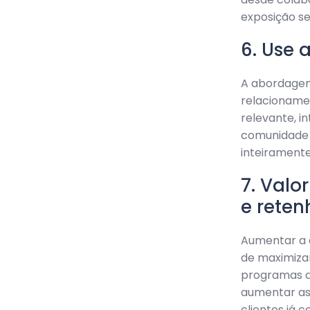
exposição se
6. Use 
A abordagem 
relacionamen
relevante, i
comunidade 
inteiramente
7. Valo
e reten
Aumentar a 
de maximizar
programas de
aumentar as
clientes já c