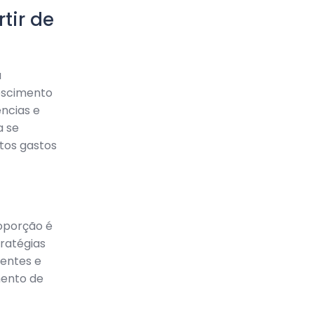
tir de
a
escimento
ências e
a se
tos gastos
oporção é
tratégias
ientes e
mento de