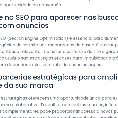
ma oportunidade de conversão.
ue no SEO para aparecer nas busc
 com anúncios
SEO (Search Engine Optimization) é essencial para aume
 orgânica do seu site nos mecanismos de busca. Otimizar 
 conteúdo relevante, melhorar a estrutura do site e gara
do usuário são estratégias eficazes para impulsionar o tr
 sem depender exclusivamente de anúncios pagos.
 parcerias estratégicas para ampli
e da sua marca
s estratégicas oferecem uma oportunidade única para ex
orma colaborativa. Trabalhar com outras marcas, influe
s complementares pode proporcionar acesso a novos pú
orações em eventos até campanhas conjuntas, amplian