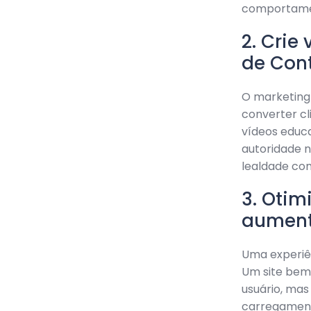
comportamen
2. Crie
de Con
O marketing
converter cl
vídeos educa
autoridade n
lealdade com
3. Otim
aument
Uma experiên
Um site bem 
usuário, ma
carregament