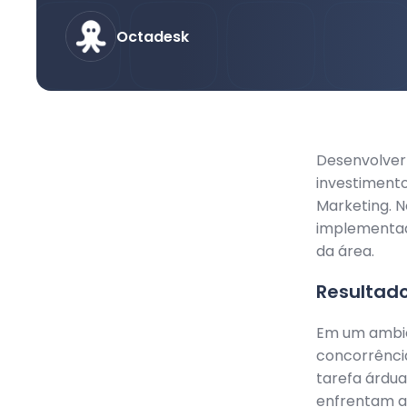
Octadesk
Desenvolver
investiment
Marketing. N
implementad
da área.
Resultado
Em um ambien
concorrência
tarefa árdua
enfrentam a