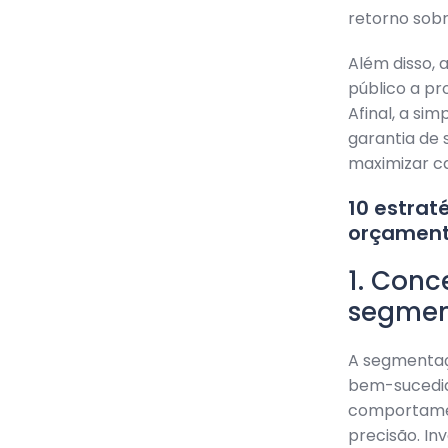
retorno sobr
Além disso, 
público a pr
Afinal, a si
garantia de 
maximizar ca
10 estra
orçamen
1. Conc
segmen
A segmentaçã
bem-sucedida
comportamen
precisão. In