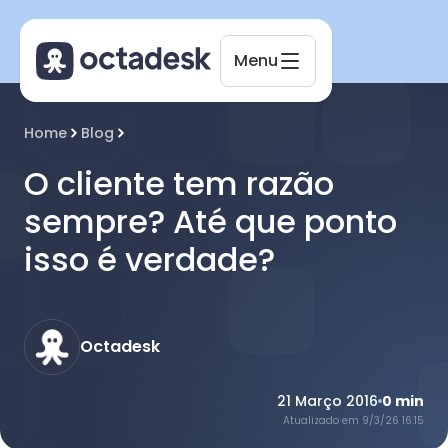
Menu
Home
Blog
O cliente tem razão
sempre? Até que ponto
isso é verdade?
Octadesk
21 Março 2016
0
min
Atualizado em
9/3/26 16:15