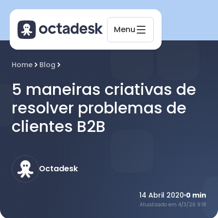
Menu
Home
Blog
Octadesk
Online agora
5 maneiras criativas de
resolver problemas de
clientes B2B
Octadesk
14 Abril 2020
0
min
Atualizado em
4/3/26 9:18