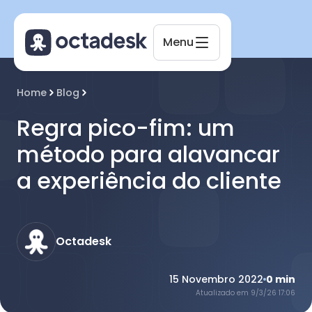
Menu
Octadesk
Home
Blog
Online agora
Regra pico-fim: um
método para alavancar
a experiência do cliente
Octadesk
15 Novembro 2022
0
min
Atualizado em
9/3/26 17:06