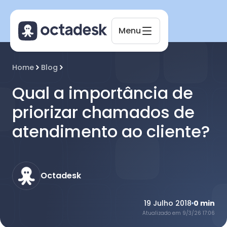
Menu
Octadesk
Home
Blog
Online agora
Qual a importância de
priorizar chamados de
atendimento ao cliente?
Octadesk
19 Julho 2018
0
min
Atualizado em
9/3/26 17:06