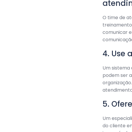
atendi
O time de a
treinamentos
comunicar e
comunicaçã
4. Use 
Um sistema 
podem ser ap
organização.
atendimento
5. Ofer
Um especiali
do cliente e