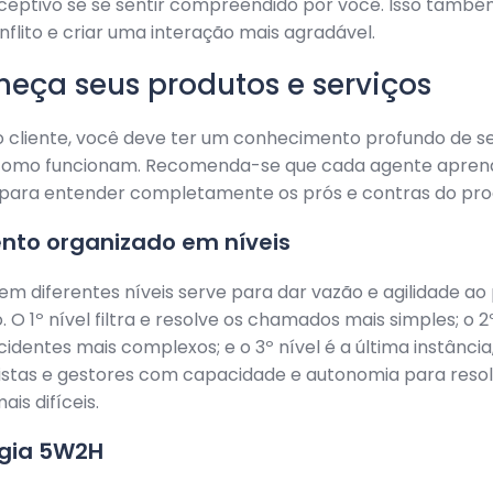
eceptivo se se sentir compreendido por você. Isso tamb
onflito e criar uma interação mais agradável.
heça seus produtos e serviços
o cliente, você deve ter um conhecimento profundo de s
como funcionam. Recomenda-se que cada agente apre
a para entender completamente os prós e contras do pro
nto organizado em níveis
 em diferentes níveis serve para dar vazão e agilidade a
 O 1º nível filtra e resolve os chamados mais simples; o 2º
ncidentes mais complexos; e o 3º nível é a última instânci
istas e gestores com capacidade e autonomia para resol
is difíceis.
gia 5W2H