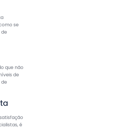
ça
 como se
 de
do que não
níveis de
 de
ta
satisfação
alistas, é