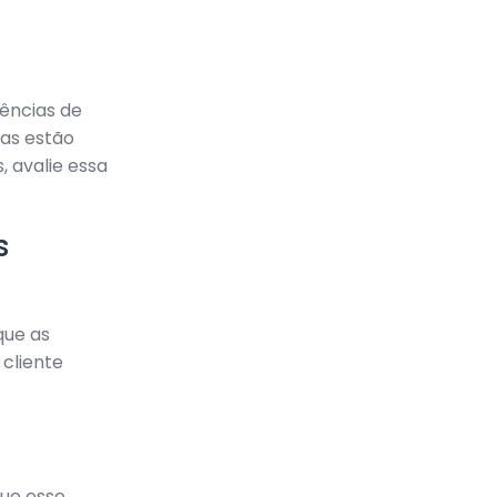
ências de
oas estão
 avalie essa
s
que as
cliente
ue esse