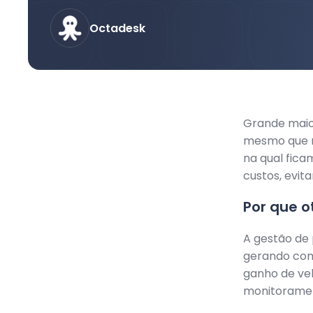
Octadesk
Grande maior
mesmo que n
na qual fica
custos, evita
Por que o
A gestão de
gerando com
ganho de vel
monitoramen