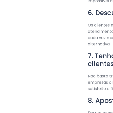
impossível a
6. Des
Os clientes
atendimento 
cada vez ma
alternativa.
7. Ten
cliente
Não basta tr
empresas ol
satisfeito e
8. Apo
Em um mundo