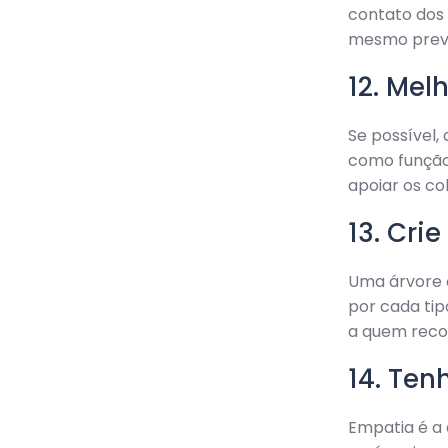
contato dos 
mesmo preve
12. Mel
Se possível,
como função
apoiar os co
13. Cri
Uma árvore 
por cada tip
a quem reco
14. Ten
Empatia é a 