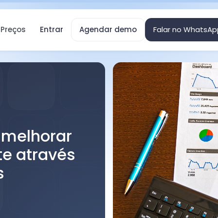
Preços
Entrar
Agendar demo
Falar no WhatsAp
 melhorar
te através
s