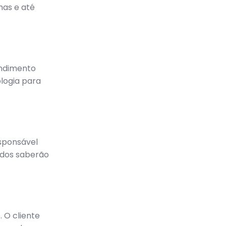
mas e até
endimento
logia para
sponsável
odos saberão
 O cliente