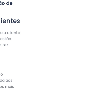
ão de
lientes
 o cliente
 estão
e ter
 o
ada aos
es mais