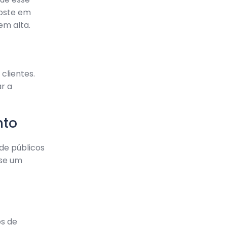
oste em
em alta.
clientes.
r a
nto
 de públicos
use um
os de