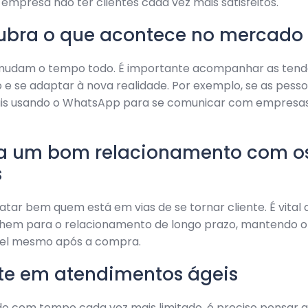
 empresa não ter clientes cada vez mais satisfeitos.
cubra o que acontece no mercado
 mudam o tempo todo. É importante acompanhar as tend
e se adaptar à nova realidade. Por exemplo, se as pess
is usando o WhatsApp para se comunicar com empresas,
ha um bom relacionamento com o
s
atar bem quem está em vias de se tornar cliente. É vital 
hem para o relacionamento de longo prazo, mantendo o 
 fiel mesmo após a compra.
ste em atendimentos ágeis
 com tempo cada vez mais limitado, é preciso pensar q