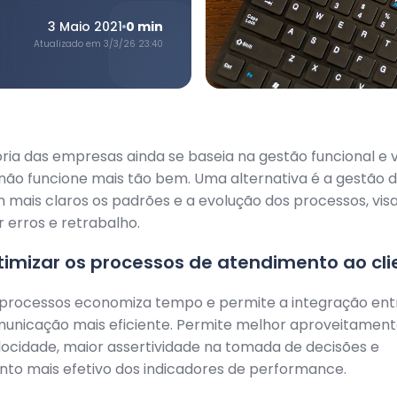
3 Maio 2021
0
min
Atualizado em
3/3/26 23:40
ia das empresas ainda se baseia na gestão funcional e v
ão funcione mais tão bem. Uma alternativa é a gestão d
m mais claros os padrões e a evolução dos processos, vis
r erros e retrabalho.
timizar os processos de atendimento ao cli
 processos economiza tempo e permite a integração entr
unicação mais eficiente. Permite melhor aproveitament
ocidade, maior assertividade na tomada de decisões e
to mais efetivo dos indicadores de performance.