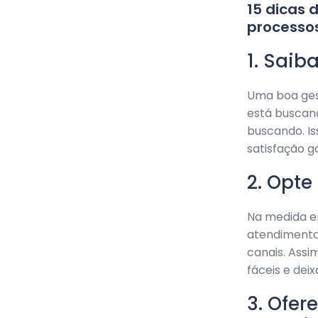
15 dicas
processo
1. Saib
Uma boa ges
está buscand
buscando. Is
satisfação g
2. Opt
Na medida e
atendimento
canais. Assi
fáceis e dei
3. Ofer