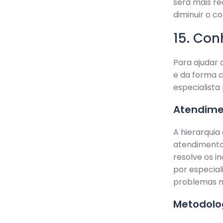
será mais r
diminuir o c
15. Con
Para ajudar 
e da forma 
especialist
Atendime
A hierarquia
atendimento.
resolve os i
por especial
problemas ma
Metodolo