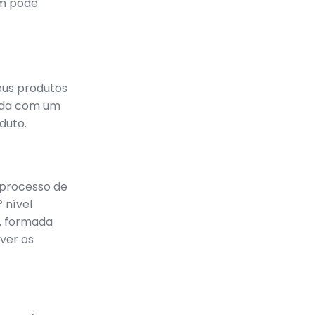
ém pode
eus produtos
nda com um
duto.
o processo de
 nível
a, formada
ver os