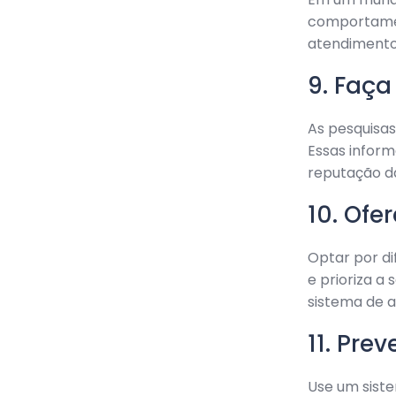
comportamen
atendimentos
9. Faça
As pesquisas
Essas inform
reputação d
10. Ofe
Optar por di
e prioriza a
sistema de a
11. Pre
Use um siste