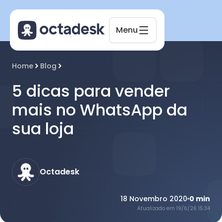
Menu
Home
Blog
Octadesk
Online agora
5 dicas para vender
mais no WhatsApp da
sua loja
Octadesk
18 Novembro 2020
0
min
Atualizado em
19/6/26 15:34