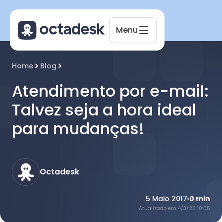
Menu
Octadesk
Home
Blog
Online agora
Atendimento por e-mail:
Talvez seja a hora ideal
para mudanças!
Octadesk
5 Maio 2017
0
min
Atualizado em
4/3/26 10:05