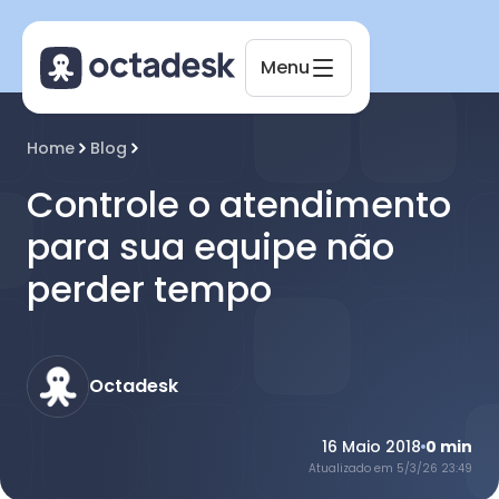
Menu
Octadesk
Home
Blog
Online agora
Controle o atendimento
para sua equipe não
perder tempo
Octadesk
16 Maio 2018
0
min
Atualizado em
5/3/26 23:49