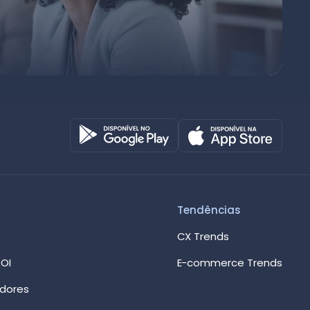
Octadesk
Online agora
Tendências
CX Trends
OI
E-commerce Trends
edores