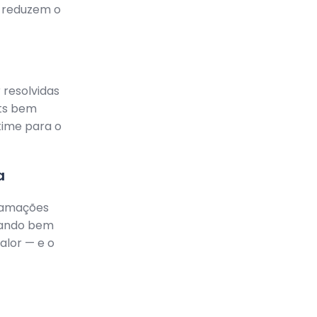
 reduzem o
 resolvidas
ots bem
time para o
a
lamações
uando bem
alor — e o