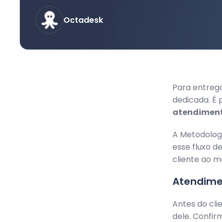
Octadesk
Para entrega
dedicada. É 
atendimen
A Metodolog
esse fluxo d
cliente ao 
Atendime
Antes do cli
dele. Confir