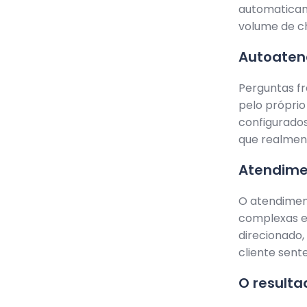
automaticam
volume de c
Autoaten
Perguntas fr
pelo própri
configurados
que realment
Atendime
O atendimen
complexas e
direcionado,
cliente sent
O result