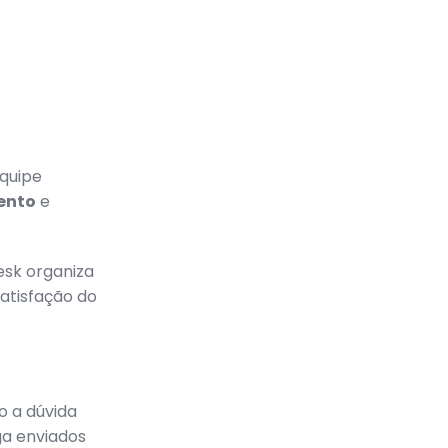
equipe
ento
e
sk organiza
satisfação do
o a dúvida
ga enviados