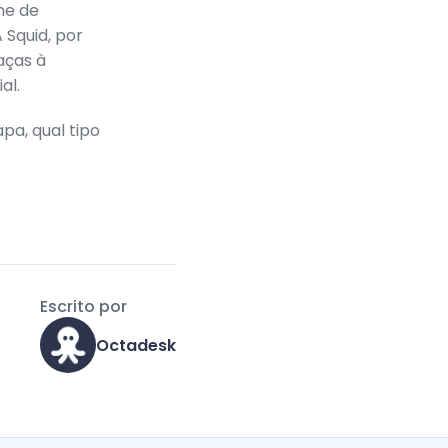
me de
Squid, por
aças à
al.
pa, qual tipo
Escrito por
Octadesk