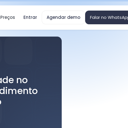
Preços
Entrar
Agendar demo
Falar no WhatsAp
ade no
ndimento
o