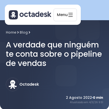
Menu
Home
Blog
Octadesk
Online agora
A verdade que ninguém
te conta sobre o pipeline
de vendas
Octadesk
2 Agosto 2022
0
min
Atualizado em
4/3/26 9:51