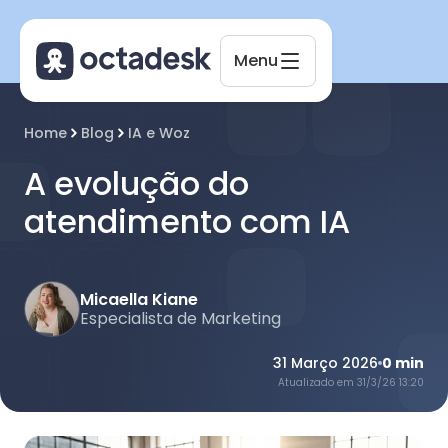
Menu
Home
Blog
IA e Woz
A evolução do
Octadesk
atendimento com IA
Online agora
Micaella Kiane
Especialista de Marketing
31 Março 2026
0
min
Atualizado em
31/3/26 13:20