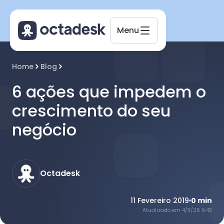
Menu
Octadesk
Home
Blog
Online agora
6 ações que impedem o
crescimento do seu
negócio
Octadesk
11 Fevereiro 2019
0
min
Atualizado em
4/3/26 9:43