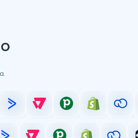
ao
a.