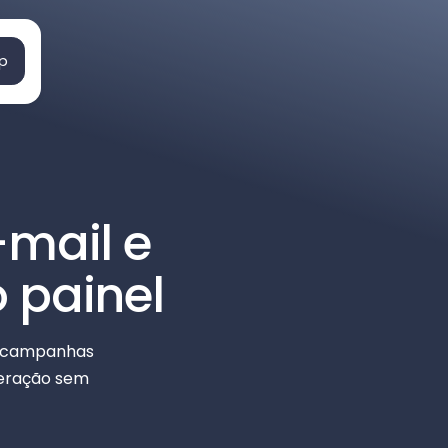
p
-mail e
 painel
ie campanhas
peração sem