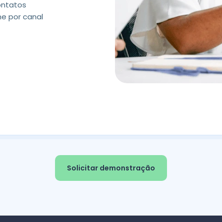
ontatos
me por canal
Solicitar demonstração