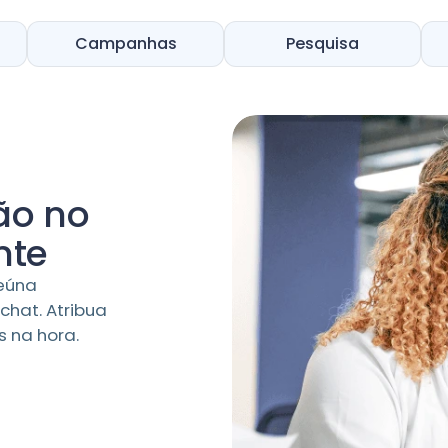
Campanhas
Pesquisa
ão no
nte
Reúna
chat. Atribua
 na hora.