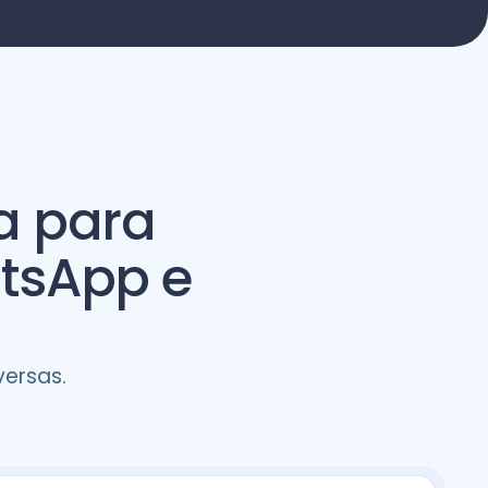
a para
atsApp e
ersas.