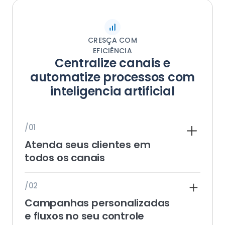
CRESÇA COM
EFICIÊNCIA
Centralize canais e
automatize processos com
inteligencia artificial
/01
Atenda seus clientes em
todos os canais
WhatsApp, Instagram, Messenger, e-mail e
/02
chat no site, todos em uma única
Campanhas personalizadas
plataforma. Com atendimento omnichannel,
você garante fluidez e consistência em toda
e fluxos no seu controle